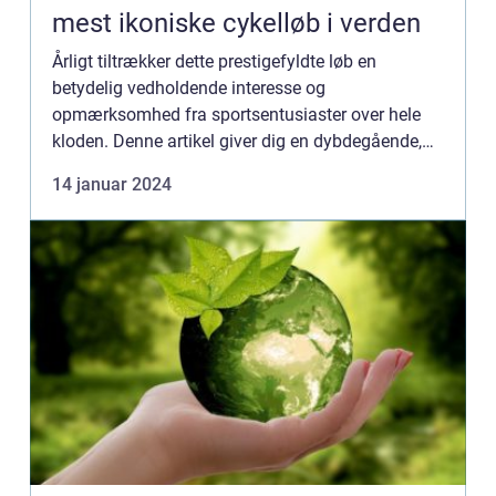
mest ikoniske cykelløb i verden
Årligt tiltrækker dette prestigefyldte løb en
betydelig vedholdende interesse og
opmærksomhed fra sportsentusiaster over hele
kloden. Denne artikel giver dig en dybdegående,
omfattende gennemgang af Tour de France rute,
14 januar 2024
inklusive dens historie og udv...