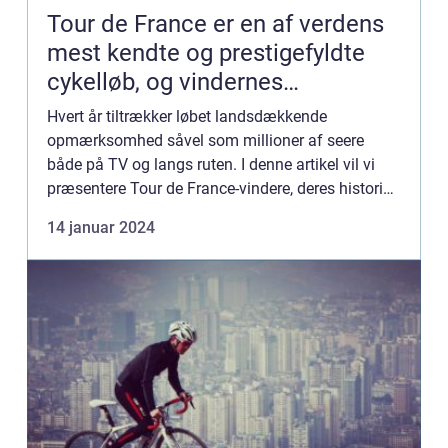
Tour de France er en af verdens
mest kendte og prestigefyldte
cykelløb, og vindernes
præstationer er noget, der altid
Hvert år tiltrækker løbet landsdækkende
vækker stor interesse
opmærksomhed såvel som millioner af seere
både på TV og langs ruten. I denne artikel vil vi
præsentere Tour de France-vindere, deres historie
og betydning for cykelsporten. Tour de France-
14 januar 2024
vindere er de ryttere,...