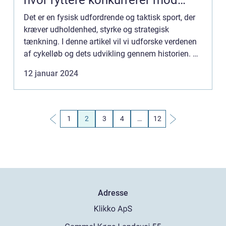
hvor ryttere konkurrerer mod
hinanden på landeveje
Det er en fysisk udfordrende og taktisk sport, der
kræver udholdenhed, styrke og strategisk
tænkning. I denne artikel vil vi udforske verdenen
af cykelløb og dets udvikling gennem historien. En
god forståelse af cykelløb starter med at kende de
12 januar 2024
grund...
1
2
3
4
…
12
Adresse