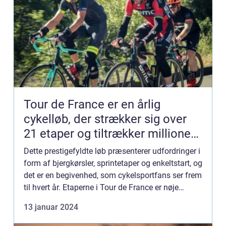
Tour de France er en årlig
cykelløb, der strækker sig over
21 etaper og tiltrækker millioner
af seere fra hele verden
Dette prestigefyldte løb præsenterer udfordringer i
form af bjergkørsler, sprintetaper og enkeltstart, og
det er en begivenhed, som cykelsportfans ser frem
til hvert år. Etaperne i Tour de France er nøje
planlagt og udviklet for at teste ryttere og s...
13 januar 2024