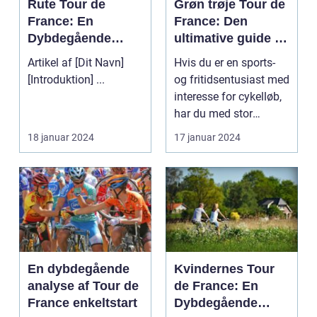
Rute Tour de
Grøn trøje Tour de
France: En
France: Den
Dybdegående
ultimative guide til
Gennemgang af
cykelløbets
Artikel af [Dit Navn]
Hvis du er en sports-
Cykelsportens
pointkonkurrence
[Introduktion] ...
og fritidsentusiast med
Største Event
interesse for cykelløb,
har du med stor
sandsynlighed ...
18 januar 2024
17 januar 2024
En dybdegående
Kvindernes Tour
analyse af Tour de
de France: En
France enkeltstart
Dybdegående