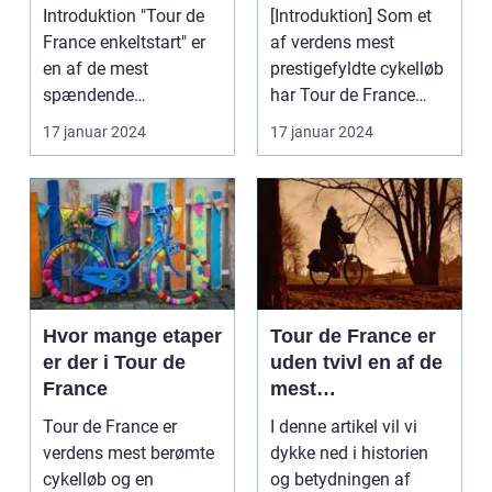
Historie
Introduktion "Tour de
[Introduktion] Som et
France enkeltstart" er
af verdens mest
en af de mest
prestigefyldte cykelløb
spændende
har Tour de France
begivenheder inden for
altid tiltrukket op...
17 januar 2024
17 januar 2024
cykelløb...
Hvor mange etaper
Tour de France er
er der i Tour de
uden tvivl en af de
France
mest
prestigefyldte
Tour de France er
I denne artikel vil vi
cykelløb i verden,
verdens mest berømte
dykke ned i historien
og en af de mest
cykelløb og en
og betydningen af