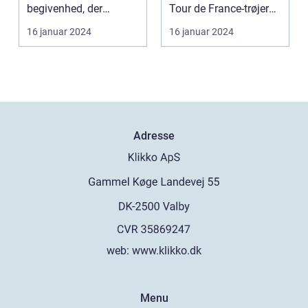
genkendelige og
begivenhed, der
Tour de France-trøjer
ikoniske elementer
tiltrækker millioner af
og udforske, hv...
16 januar 2024
16 januar 2024
ved dette løb er de
tilsku...
farverige trøjer,
som rytterne
bærer
Adresse
web:
www.klikko.dk
Menu