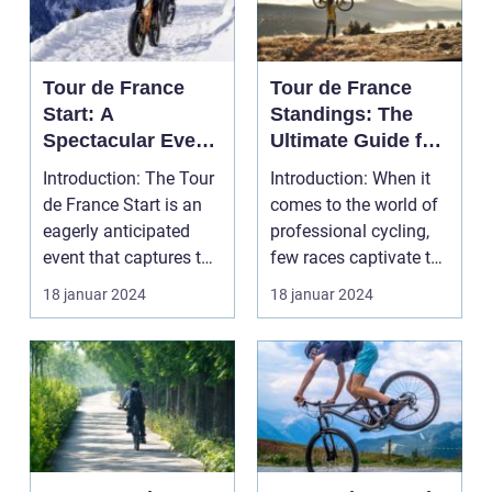
Tour de France
Tour de France
Start: A
Standings: The
Spectacular Event
Ultimate Guide for
for Sports and
Cycling
Introduction: The Tour
Introduction: When it
Leisure
Enthusiasts
de France Start is an
comes to the world of
Enthusiasts
eagerly anticipated
professional cycling,
event that captures the
few races captivate the
hearts of s...
attention...
18 januar 2024
18 januar 2024