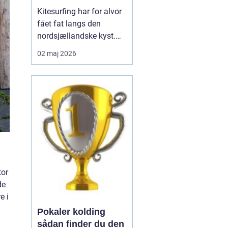
sikkert
Kitesurfing har for alvor
fået fat langs den
nordsjællandske kyst.
Kombinationen af lavt
02 maj 2026
vand, stabile vindforhold
og smukke omgivelser
giver gode betingelser
for både begyndere og
øvede. Mange vælger
derfor et kitesurfing
kursus i Nordsjælland
for a...
tor
de
e i
Pokaler kolding
sådan finder du den