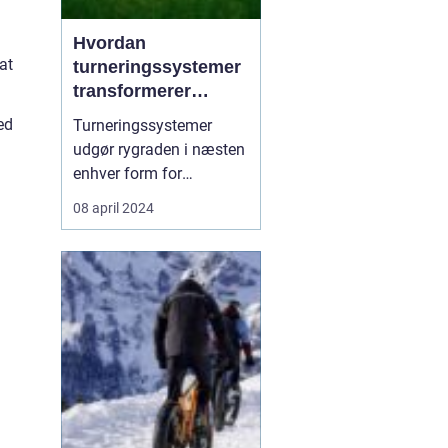
Hvordan
at
turneringssystemer
transformerer
konkurrencesport
ed
Turneringssystemer
udgør rygraden i næsten
enhver form for
konkurrencesport og er
08 april 2024
afgørende for at
strukturere og drive
konkurrencer fra
amatørligaer til
professionelle
mesterskaber. Et
velorganiseret
turneringssystem sikrer
ikke bare retfærdig spil
...