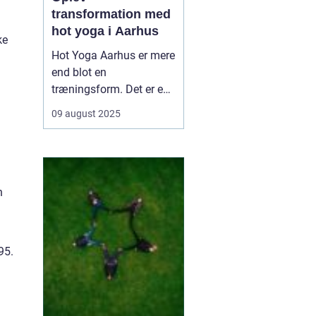
transformation med
hot yoga i Aarhus
ke
Hot Yoga Aarhus er mere
end blot en
træningsform. Det er en
oplevelse, hvor varme,
09 august 2025
bevægelse og åndedræt
forenes for at skabe
både fysisk og mental
velvære. I Aarhus er hot
yoga blevet et populært
n
valg for ma...
95.