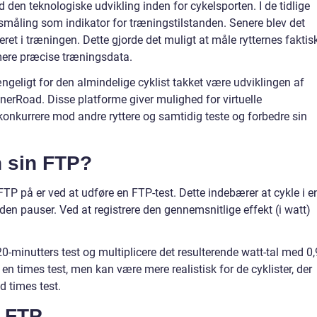
d den teknologiske udvikling inden for cykelsporten. I de tidlige
lsmåling som indikator for træningstilstanden. Senere blev det
t i træningen. Dette gjorde det muligt at måle rytternes faktis
mere præcise træningsdata.
ængeligt for den almindelige cyklist takket være udviklingen af
erRoad. Disse platforme giver mulighed for virtuelle
nkurrere mod andre ryttere og samtidig teste og forbedre sin
 sin FTP?
P på er ved at udføre en FTP-test. Dette indebærer at cykle i e
den pauser. Ved at registrere den gennemsnitlige effekt (i watt)
0-minutters test og multiplicere det resulterende watt-tal med 0,
en times test, men kan være mere realistisk for de cyklister, der
d times test.
å FTP