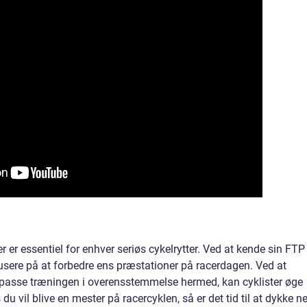
 er essentiel for enhver seriøs cykelrytter. Ved at kende sin FTP
sere på at forbedre ens præstationer på racerdagen. Ved at
lpasse træningen i overensstemmelse hermed, kan cyklister øge
u vil blive en mester på racercyklen, så er det tid til at dykke ne