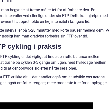
n man begynde at træne målrettet for at forbedre den. En
re intervaller ved eller lige under sin FTP. Dette kan hjælpe med 
vnen til at opretholde en høj intensitet i længere tid.
te intervaller på 5-20 minutter med korte pauser mellem dem. V
æssigt kan man gradvist forbedre sin FTP over tid.
 cykling i praksis
FTP cykling er det vigtigt at finde den rette balance mellem
es at træne på cyklen 3-5 gange om ugen, med hviledage mellem
d til at genopbygge sig efter hårde sessioner.
 at FTP er ikke alt – det handler også om at udvikle ens aerobe
ingen også omfatte længere, mere moderate ture for at opbygge