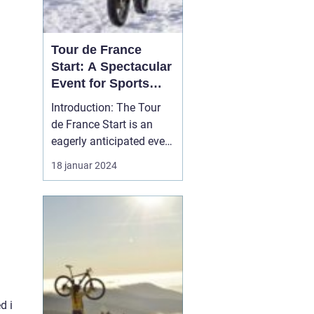
Tour de France
Start: A Spectacular
Event for Sports
and Leisure
Introduction: The Tour
Enthusiasts
de France Start is an
eagerly anticipated event
that captures the hearts
18 januar 2024
of sports and leisure
enthusiasts around the
world. It marks the
beginning of the iconic
Tour de France, a
prestigious and grueling
cycling race that has ...
d i