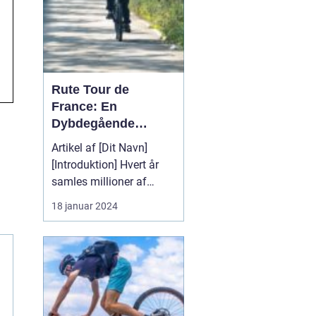
Rute Tour de
France: En
Dybdegående
Gennemgang af
Artikel af [Dit Navn]
Cykelsportens
[Introduktion] Hvert år
Største Event
samles millioner af
mennesker fra hele ver...
18 januar 2024