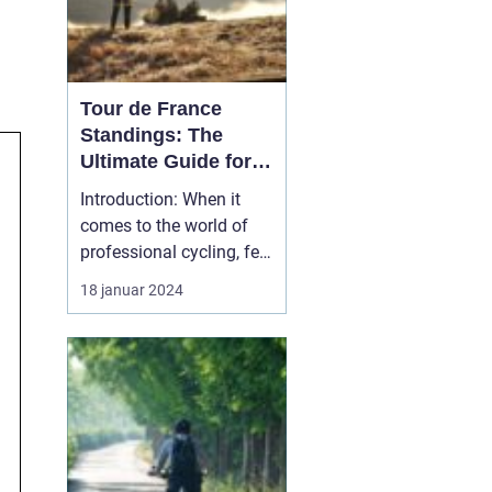
Tour de France
Standings: The
Ultimate Guide for
Cycling Enthusiasts
Introduction: When it
comes to the world of
professional cycling, few
races captivate the
18 januar 2024
attention and admiration
of sports enthusiasts as
much as the Tour de
France. With its rich
history, grueling
challenges and fierce
competition, the Tour de
Fr...