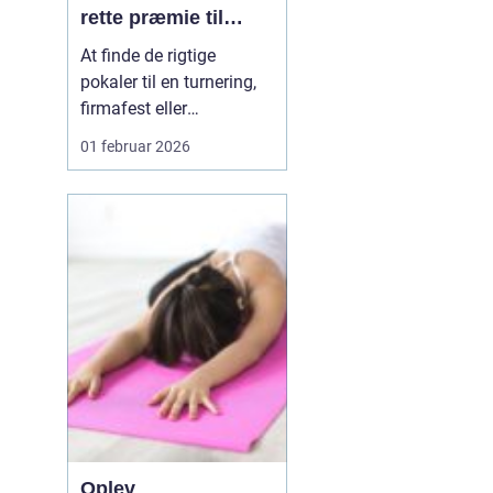
rette præmie til
enhver begivenhed
At finde de rigtige
pokaler til en turnering,
firmafest eller
skoleafslutning kan virke
01 februar 2026
som en lille detalje. Men
for deltagerne betyder
pokalen ofte mere, end
man lige tror. Den bliver
et fysisk minde om en
særlig dag, en
præstation eller et
fælless...
Oplev