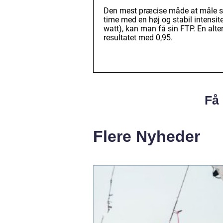
Den mest præcise måde at måle sin
time med en høj og stabil intensit
watt), kan man få sin FTP. En alte
resultatet med 0,95.
Få 
Flere Nyheder