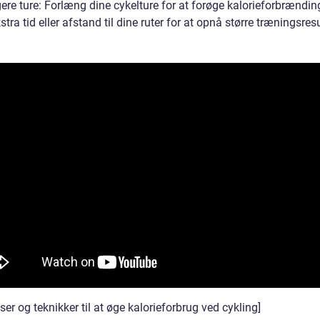
ere ture: Forlæng dine cykelture for at forøge kalorieforbrændin
kstra tid eller afstand til dine ruter for at opnå større træningsresu
er og teknikker til at øge kalorieforbrug ved cykling]