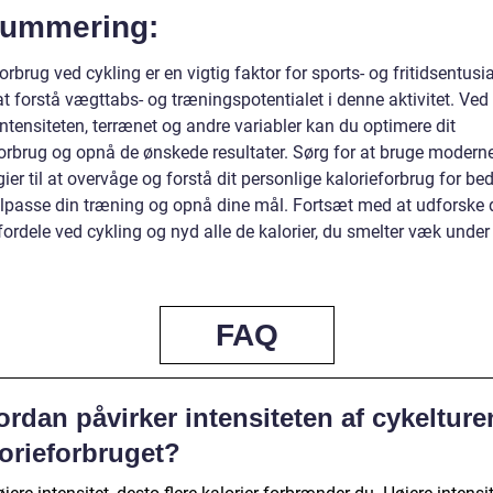
ummering:
orbrug ved cykling er en vigtig faktor for sports- og fritidsentusia
t forstå vægttabs- og træningspotentialet i denne aktivitet. Ved
intensiteten, terrænet og andre variabler kan du optimere dit
forbrug og opnå de ønskede resultater. Sørg for at bruge modern
ier til at overvåge og forstå dit personlige kalorieforbrug for bed
ilpasse din træning og opnå dine mål. Fortsæt med at udforske 
ordele ved cykling og nyd alle de kalorier, du smelter væk under
FAQ
rdan påvirker intensiteten af cykelture
lorieforbruget?