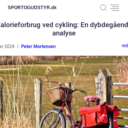
SPORTOGUDSTYR.
dk
alorieforbrug ved cykling: En dybdegåen
analyse
red
ar 2024
Peter Mortensen