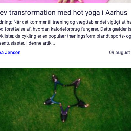
ev transformation med hot yoga i Aarhus
dning: Når det kommer til træning og vægttab er det vigtigt at h
d forståelse af, hvordan kalorieforbrug fungerer. Dette gælder i
yklister, da cykling er en populær træningsform blandt sports- o
dsentusiaster. I denne artik...
ea Jensen
09 august