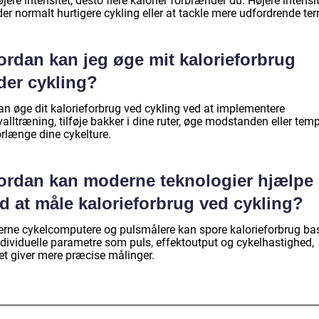
jere intensitet, desto flere kalorier forbrænder du. Højere intensi
er normalt hurtigere cykling eller at tackle mere udfordrende te
ordan kan jeg øge mit kalorieforbrug
der cykling?
an øge dit kalorieforbrug ved cykling ved at implementere
valltræning, tilføje bakker i dine ruter, øge modstanden eller tem
orlænge dine cykelture.
ordan kan moderne teknologier hjælpe
d at måle kalorieforbrug ved cykling?
rne cykelcomputere og pulsmålere kan spore kalorieforbrug ba
ndividuelle parametre som puls, effektoutput og cykelhastighed,
et giver mere præcise målinger.