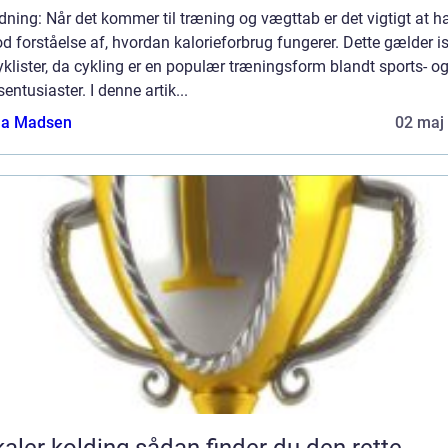
dning: Når det kommer til træning og vægttab er det vigtigt at h
d forståelse af, hvordan kalorieforbrug fungerer. Dette gælder i
yklister, da cykling er en populær træningsform blandt sports- o
dsentusiaster. I denne artik...
a Madsen
02 maj
kolding sådan finder du den rette