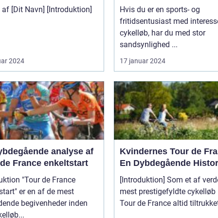
t
pointkonkurrence
[Dit Navn] [Introduktion]
Hvis du er en sports- og
fritidsentusiast med interess
cykelløb, har du med stor
sandsynlighed ...
uar 2024
17 januar 2024
ybdegående analyse af
Kvindernes Tour de Fra
de France enkeltstart
En Dybdegående Histor
uktion "Tour de France
[Introduktion] Som et af ver
start" er en af de mest
mest prestigefyldte cykelløb
ende begivenheder inden
Tour de France altid tiltrukket
elløb...