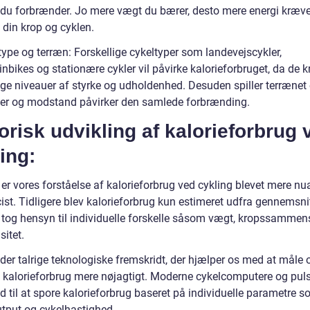
r du forbrænder. Jo mere vægt du bærer, desto mere energi kræve
din krop og cyklen.
type og terræn: Forskellige cykeltyper som landevejscykler,
nbikes og stationære cykler vil påvirke kalorieforbruget, da de 
ige niveauer af styrke og udholdenhed. Desuden spiller terrænet e
er og modstand påvirker den samlede forbrænding.
orisk udvikling af kalorieforbrug 
ing:
 er vores forståelse af kalorieforbrug ved cykling blevet mere nu
st. Tidligere blev kalorieforbrug kun estimeret udfra gennemsnitl
e tog hensyn til individuelle forskelle såsom vægt, kropssamme
sitet.
 der talrige teknologiske fremskridt, der hjælper os med at måle 
 kalorieforbrug mere nøjagtigt. Moderne cykelcomputere og pul
nd til at spore kalorieforbrug baseret på individuelle parametre s
utput og cykelhastighed.