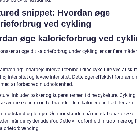
tured snippet: Hvordan øge
rieforbrug ved cykling
rdan øge kalorieforbrug ved cykl
ønsker at øge dit kalorieforbrug under cykling, er der flere måder
valltræning: Indarbejd intervaltræning i dine cykelture ved at skif
øj intensitet og lavere intensitet. Dette øger effektivt forbrænd
 med at forbedre din udholdenhed.
ture: Inkluder bakker og kuperet terræn i dine cykelture. Cykling
æver mere energi og forbrænder flere kalorier end fladt terræn.
in modstand og tempo: Øg modstanden på din stationære cykel e
den, når du cykler udenfor. Dette vil udfordre din krop mere og fø
kalorieforbrænding.