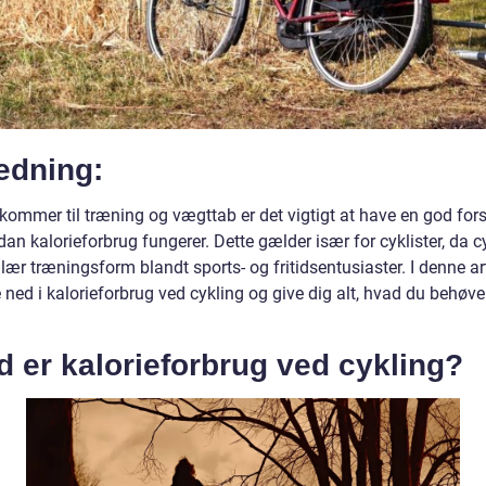
edning:
 kommer til træning og vægttab er det vigtigt at have en god for
dan kalorieforbrug fungerer. Dette gælder især for cyklister, da c
ær træningsform blandt sports- og fritidsentusiaster. I denne art
 ned i kalorieforbrug ved cykling og give dig alt, hvad du behøve
 er kalorieforbrug ved cykling?