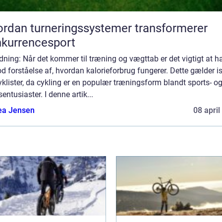
rdan turneringssystemer transformerer
kurrencesport
dning: Når det kommer til træning og vægttab er det vigtigt at h
d forståelse af, hvordan kalorieforbrug fungerer. Dette gælder i
yklister, da cykling er en populær træningsform blandt sports- o
dsentusiaster. I denne artik...
ea Jensen
08 april