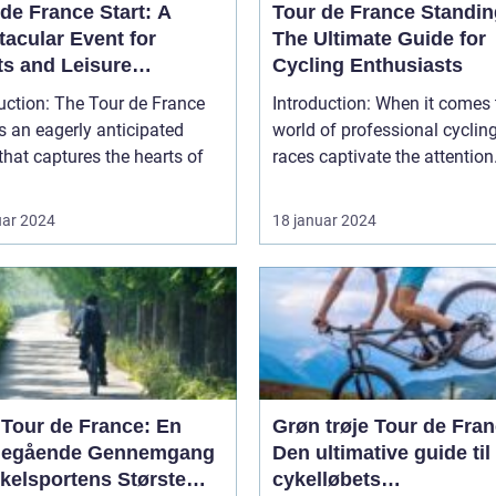
de France Start: A
Tour de France Standin
tacular Event for
The Ultimate Guide for
ts and Leisure
Cycling Enthusiasts
usiasts
uction: The Tour de France
Introduction: When it comes to the
is an eagerly anticipated
world of professional cyclin
that captures the hearts of
races captivate the attention.
uar 2024
18 januar 2024
 Tour de France: En
Grøn trøje Tour de Fran
egående Gennemgang
Den ultimative guide til
ykelsportens Største
cykelløbets