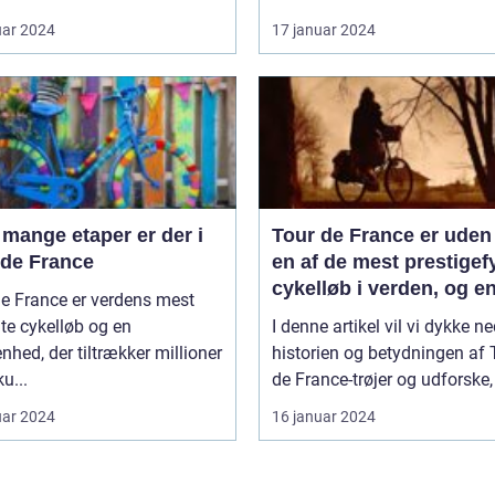
uar 2024
17 januar 2024
mange etaper er der i
Tour de France er uden 
 de France
en af de mest prestigef
cykelløb i verden, og en
e France er verdens mest
de mest genkendelige 
te cykelløb og en
I denne artikel vil vi dykke ne
ikoniske elementer ved
nhed, der tiltrækker millioner
historien og betydningen af 
løb er de farverige trøje
ku...
de France-trøjer og udforske, 
som rytterne bærer
uar 2024
16 januar 2024