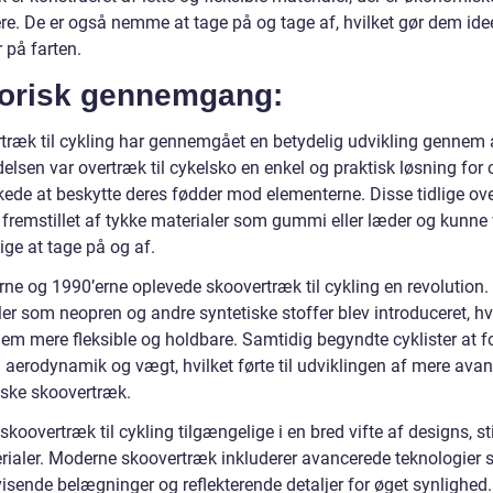
e. De er også nemme at tage på og tage af, hvilket gør dem ideel
r på farten.
torisk gennemgang:
træk til cykling har gennemgået en betydelig udvikling gennem å
elsen var overtræk til cykelsko en enkel og praktisk løsning for c
kede at beskytte deres fødder mod elementerne. Disse tidlige ov
e fremstillet af tykke materialer som gummi eller læder og kunne
ige at tage på og af.
rne og 1990’erne oplevede skoovertræk til cykling en revolution.
er som neopren og andre syntetiske stoffer blev introduceret, hv
dem mere fleksible og holdbare. Samtidig begyndte cyklister at 
 aerodynamik og vægt, hvilket førte til udviklingen af mere ava
iske skoovertræk.
 skoovertræk til cykling tilgængelige i en bred vifte af designs, sti
rialer. Moderne skoovertræk inkluderer avancerede teknologier
isende belægninger og reflekterende detaljer for øget synlighed.