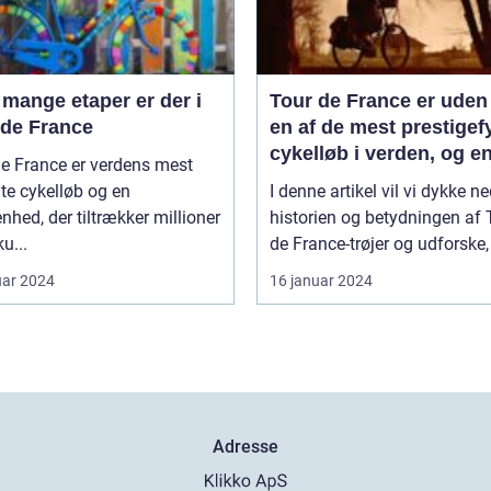
mange etaper er der i
Tour de France er uden 
 de France
en af de mest prestigef
cykelløb i verden, og en
e France er verdens mest
de mest genkendelige 
te cykelløb og en
I denne artikel vil vi dykke ne
ikoniske elementer ved
nhed, der tiltrækker millioner
historien og betydningen af 
løb er de farverige trøje
ku...
de France-trøjer og udforske, 
som rytterne bærer
uar 2024
16 januar 2024
Adresse