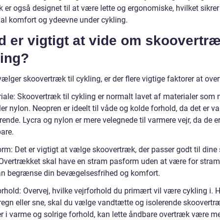
 er også designet til at være lette og ergonomiske, hvilket sikrer
l komfort og ydeevne under cykling.
 er vigtigt at vide om skoovertræk
ling?
ælger skoovertræk til cykling, er der flere vigtige faktorer at over
iale: Skoovertræk til cykling er normalt lavet af materialer som 
ler nylon. Neopren er ideelt til våde og kolde forhold, da det er 
rende. Lycra og nylon er mere velegnede til varmere vejr, da de er
are.
rm: Det er vigtigt at vælge skoovertræk, der passer godt til dine
 Overtrækket skal have en stram pasform uden at være for stramt
kan begrænse din bevægelsesfrihed og komfort.
orhold: Overvej, hvilke vejrforhold du primært vil være cykling i. 
 regn eller sne, skal du vælge vandtætte og isolerende skoovertr
er i varme og solrige forhold, kan lette åndbare overtræk være m