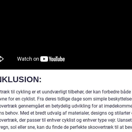
KLUSION:
ræk til cykling er et uundværligt tilbehør, der kan forbedre båd
vne for en cyklist. Fra deres tidlige dage som simple beskyttels
overtræk gennemgået en betydelig udvikling for at imødekomm
ns behov. Med et bredt udvalg af materialer, designs og stilarter 
vertræk, der passer til enhver cyklist og enhver type vejr. Uanse
 regn, sol eller sne, kan du finde de perfekte skoovertræk til at be