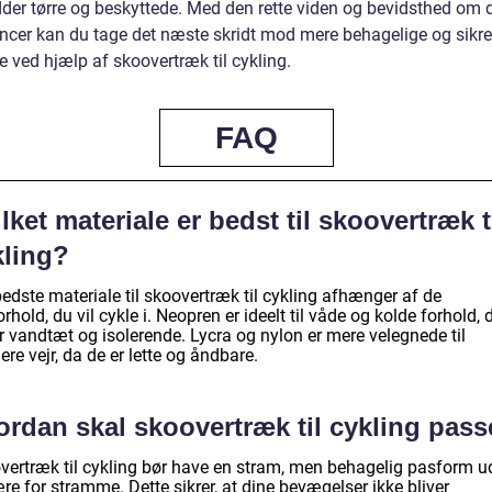
dder tørre og beskyttede. Med den rette viden og bevidsthed om 
ncer kan du tage det næste skridt mod mere behagelige og sikre
e ved hjælp af skoovertræk til cykling.
FAQ
lket materiale er bedst til skoovertræk t
kling?
edste materiale til skoovertræk til cykling afhænger af de
orhold, du vil cykle i. Neopren er ideelt til våde og kolde forhold, 
r vandtæt og isolerende. Lycra og nylon er mere velegnede til
re vejr, da de er lette og åndbare.
ordan skal skoovertræk til cykling pas
vertræk til cykling bør have en stram, men behagelig pasform 
re for stramme. Dette sikrer, at dine bevægelser ikke bliver