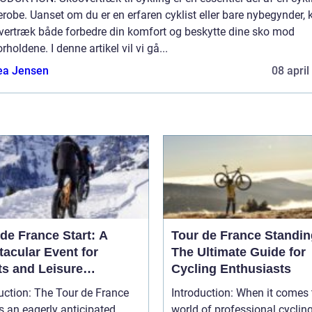
robe. Uanset om du er en erfaren cyklist eller bare nybegynder, 
vertræk både forbedre din komfort og beskytte dine sko mod
orholdene. I denne artikel vil vi gå...
ea Jensen
08 april
de France Start: A
Tour de France Standin
tacular Event for
The Ultimate Guide for
ts and Leisure
Cycling Enthusiasts
usiasts
uction: The Tour de France
Introduction: When it comes to the
is an eagerly anticipated
world of professional cyclin