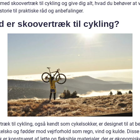
ed skoovertræk til cykling og give dig alt, hvad du behøver at v
storie til praktiske råd og anbefalinger.
 er skoovertræk til cykling?
ræk til cykling, også kendt som cykelsokker, er designet til at b
kelsko og fødder mod vejrforhold som regn, vind og kulde. Disse
 er konstrueret af lette og fleksible materialer, der er økonomisk