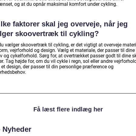
ænset, og at du opnår maksimal komfort under cykling.
lke faktorer skal jeg overveje, når jeg
ger skoovertræk til cykling?
u vælger skoovertræk til cykling, er det vigtigt at overveje materi
rm, vejrforhold og design. Vælg et materiale, der passer til dine
 og cykelforhold. Sørg for, at overtrækket passer godt til dine s
r. Tag højde for, om du vil cykle i regn, sol eller andre vejrforhol
et design, der passer til din personlige præference og
erhedsbehov.
Få læst flere indlæg her
e Nyheder