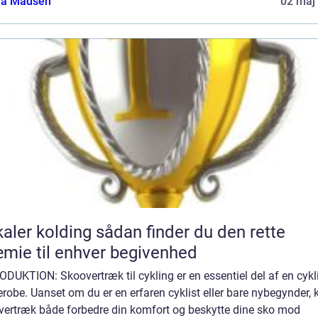
a Madsen
02 maj
kolding sådan finder du den rette
mie til enhver begivenhed
DUKTION: Skoovertræk til cykling er en essentiel del af en cykl
robe. Uanset om du er en erfaren cyklist eller bare nybegynder, 
vertræk både forbedre din komfort og beskytte dine sko mod