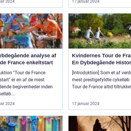
uar 2024
17 januar 2024
ybdegående analyse af
Kvindernes Tour de Fra
de France enkeltstart
En Dybdegående Histor
uktion "Tour de France
[Introduktion] Som et af ver
start" er en af de mest
mest prestigefyldte cykelløb
ende begivenheder inden
Tour de France altid tiltrukket
elløb...
uar 2024
17 januar 2024