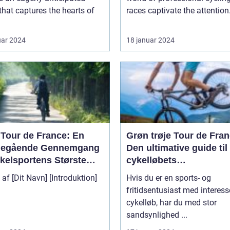
that captures the hearts of
races captivate the attention.
uar 2024
18 januar 2024
 Tour de France: En
Grøn trøje Tour de Fran
egående Gennemgang
Den ultimative guide til
ykelsportens Største
cykelløbets
t
pointkonkurrence
[Dit Navn] [Introduktion]
Hvis du er en sports- og
fritidsentusiast med interess
cykelløb, har du med stor
sandsynlighed ...