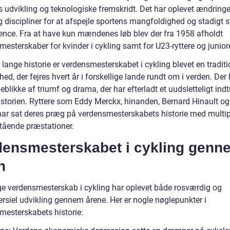
 udvikling og teknologiske fremskridt. Det har oplevet ændringer
g discipliner for at afspejle sportens mangfoldighed og stadigt 
ence. Fra at have kun mændenes løb blev der fra 1958 afholdt
esterskaber for kvinder i cykling samt for U23-ryttere og juniore
lange historie er verdensmesterskabet i cykling blevet en traditi
ed, der fejres hvert år i forskellige lande rundt om i verden. Der 
eblikke af triumf og drama, der har efterladt et uudsletteligt indt
istorien. Ryttere som Eddy Merckx, hinanden, Bernard Hinault og
ar sat deres præg på verdensmesterskabets historie med multipl
tående præstationer.
densmesterskabet i cykling genn
n
ige verdensmesterskab i cykling har oplevet både rosværdig og
ersiel udvikling gennem årene. Her er nogle nøglepunkter i
mesterskabets historie: