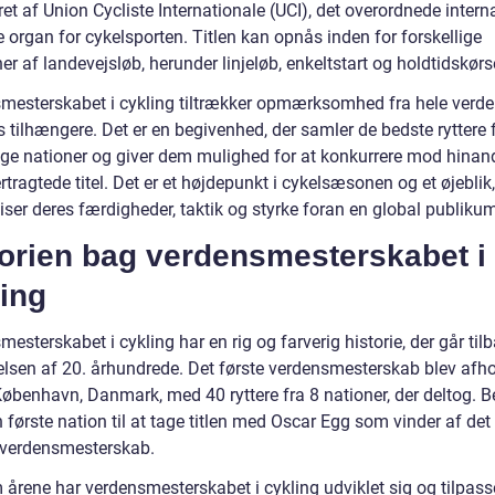
et af Union Cycliste Internationale (UCI), det overordnede intern
 organ for cykelsporten. Titlen kan opnås inden for forskellige
ner af landevejsløb, herunder linjeløb, enkeltstart og holdtidskørs
mesterskabet i cykling tiltrækker opmærksomhed fra hele verd
 tilhængere. Det er en begivenhed, der samler de bedste ryttere 
lige nationer og giver dem mulighed for at konkurrere mod hina
rtragtede titel. Det er et højdepunkt i cykelsæsonen og et øjeblik
viser deres færdigheder, taktik og styrke foran en global publiku
torien bag verdensmesterskabet i
ing
esterskabet i cykling har en rig og farverig historie, der går tilb
lsen af 20. århundrede. Det første verdensmesterskab blev afhol
København, Danmark, med 40 ryttere fra 8 nationer, der deltog. B
 første nation til at tage titlen med Oscar Egg som vinder af det
b verdensmesterskab.
rene har verdensmesterskabet i cykling udviklet sig og tilpasset