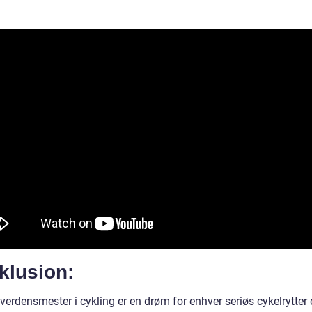
klusion:
 verdensmester i cykling er en drøm for enhver seriøs cykelrytter 