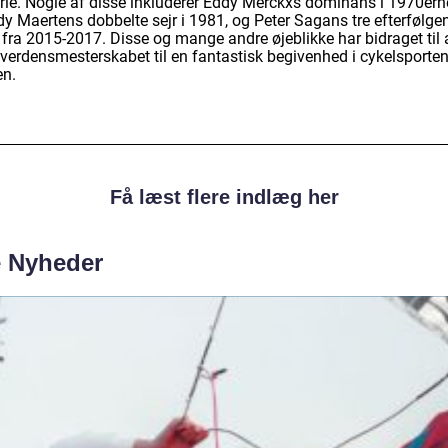
orie. Nogle af disse inkluderer Eddy Merckxs dominans i 1970ern
dy Maertens dobbelte sejr i 1981, og Peter Sagans tre efterfølge
 fra 2015-2017. Disse og mange andre øjeblikke har bidraget til 
 verdensmesterskabet til en fantastisk begivenhed i cykelsporte
en.
Få læst flere indlæg her
e Nyheder