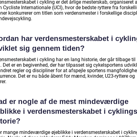
ensmesterskabet i cykling er det årlige mesterskab, organiseret 
 Cycliste Internationale (UCI), hvor de bedste ryttere fra forskell
ner konkurrerer om titlen som verdensmester i forskellige discipl
ndevejscykling.
ordan har verdensmesterskabet i cyklin
viklet sig gennem tiden?
nsmesterskabet i cykling har en lang historie, der går tilbage til
 Det er en begivenhed, der har tilpasset sig cykelsportens udvik
ndret regler og discipliner for at afspejle sportens mangfoldigh
urrence. Det er nu både åbent for mænd, kvinder, U23-ryttere og
rer.
ad er nogle af de mest mindeværdige
blikke i verdensmesterskabet i cykling
torie?
er mange mindeværdige øjeblikke i verdensmesterskabet i cyklin