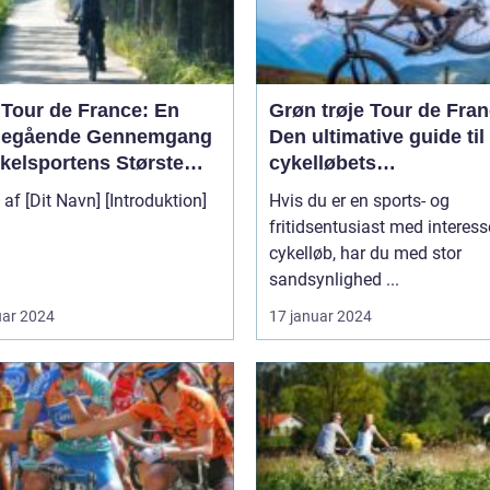
 Tour de France: En
Grøn trøje Tour de Fran
egående Gennemgang
Den ultimative guide til
ykelsportens Største
cykelløbets
t
pointkonkurrence
[Dit Navn] [Introduktion]
Hvis du er en sports- og
fritidsentusiast med interess
cykelløb, har du med stor
sandsynlighed ...
uar 2024
17 januar 2024