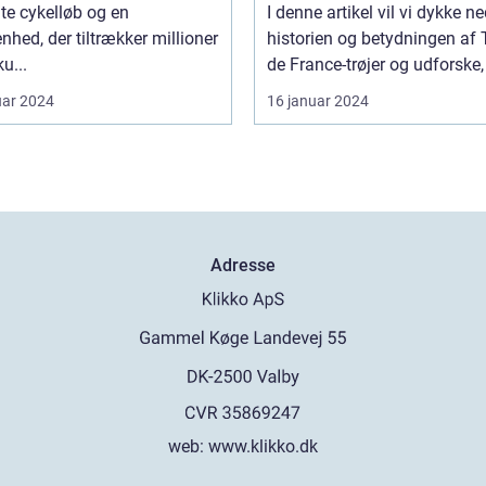
de mest genkendelige 
te cykelløb og en
I denne artikel vil vi dykke ne
ikoniske elementer ved
nhed, der tiltrækker millioner
historien og betydningen af 
løb er de farverige trøje
ku...
de France-trøjer og udforske, 
som rytterne bærer
uar 2024
16 januar 2024
Adresse
web:
www.klikko.dk