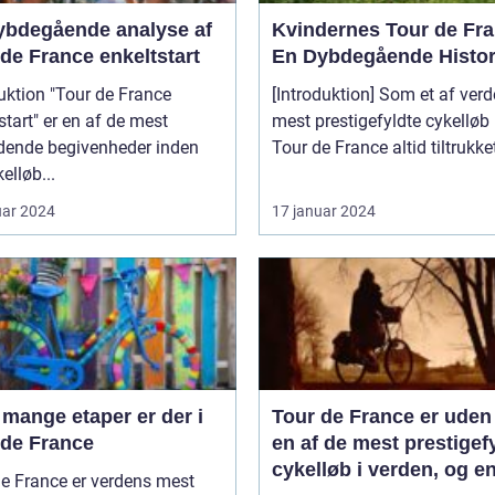
ybdegående analyse af
Kvindernes Tour de Fra
de France enkeltstart
En Dybdegående Histor
uktion "Tour de France
[Introduktion] Som et af ver
start" er en af de mest
mest prestigefyldte cykelløb
ende begivenheder inden
Tour de France altid tiltrukket
elløb...
uar 2024
17 januar 2024
mange etaper er der i
Tour de France er uden 
 de France
en af de mest prestigef
cykelløb i verden, og en
e France er verdens mest