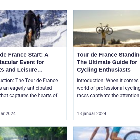
de France Start: A
Tour de France Standin
tacular Event for
The Ultimate Guide for
ts and Leisure
Cycling Enthusiasts
usiasts
uction: The Tour de France
Introduction: When it comes to the
is an eagerly anticipated
world of professional cyclin
that captures the hearts of
races captivate the attention.
uar 2024
18 januar 2024