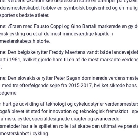
rne: Verdens økonomiske depression satte en dæmper på cykels
densmesterskabet forblev en symbolsk begivenhed og en mulig
 sportens bedste atleter.
rne: Æraen med Fausto Coppi og Gino Bartali markerede en gyld
iensk cykling og et af de mest mindeværdige kapitler i
mesterskabets historie.
rne: Den belgiske rytter Freddy Maertens vandt både landevejslø
tart i 1981, hvilket gjorde ham til en af de mest markante verde
.
rne: Den slovakiske rytter Peter Sagan dominerede verdensmest
g med tre efterfølgende sejre fra 2015-2017, hvilket sikrede hans 
ebøgerne.
 hurtige udvikling af teknologi og cykeludstyr er verdensmester
også blevet et sted for innovation og teknologisk fremskridt i sp
amiske cykler, specialdesignede dragter og avancerede
metoder har alle spillet en rolle i at skabe den ultimative præst
mesterskabet i cykling.