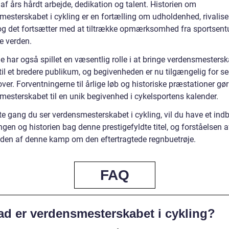
 af års hårdt arbejde, dedikation og talent. Historien om
mesterskabet i cykling er en fortælling om udholdenhed, rivalise
 og det fortsætter med at tiltrække opmærksomhed fra sportsent
e verden.
 har også spillet en væsentlig rolle i at bringe verdensmestersk
til et bredere publikum, og begivenheden er nu tilgængelig for se
ver. Forventningerne til årlige løb og historiske præstationer gør
mesterskabet til en unik begivenhed i cykelsportens kalender.
 gang du ser verdensmesterskabet i cykling, vil du have et indbl
gen og historien bag denne prestigefyldte titel, og forståelsen a
eden af denne kamp om den eftertragtede regnbuetrøje.
FAQ
ad er verdensmesterskabet i cykling?