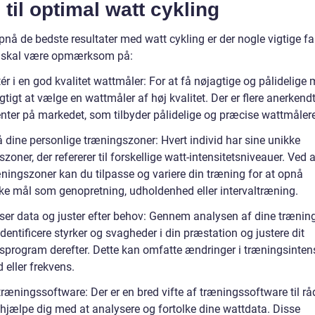
 til optimal watt cykling
pnå de bedste resultater med watt cykling er der nogle vigtige fa
 skal være opmærksom på:
ér i en god kvalitet wattmåler: For at få nøjagtige og pålidelige 
igtigt at vælge en wattmåler af høj kvalitet. Der er flere anerkend
nter på markedet, som tilbyder pålidelige og præcise wattmålere
 dine personlige træningszoner: Hvert individ har sine unikke
zoner, der refererer til forskellige watt-intensitetsniveauer. Ved 
æningszoner kan du tilpasse og variere din træning for at opnå
kke mål som genopretning, udholdenhed eller intervaltræning.
ser data og juster efter behov: Gennem analysen af dine trænin
dentificere styrker og svagheder i din præstation og justere dit
sprogram derefter. Dette kan omfatte ændringer i træningsintens
 eller frekvens.
ræningssoftware: Der er en bred vifte af træningssoftware til rå
 hjælpe dig med at analysere og fortolke dine wattdata. Disse