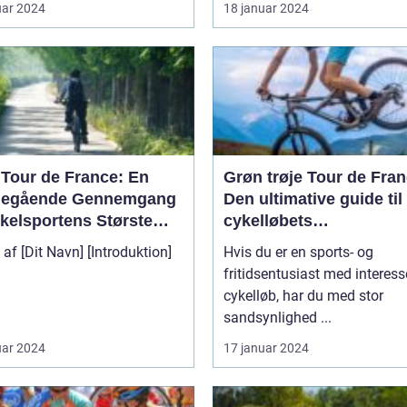
uar 2024
18 januar 2024
 Tour de France: En
Grøn trøje Tour de Fran
egående Gennemgang
Den ultimative guide til
ykelsportens Største
cykelløbets
t
pointkonkurrence
[Dit Navn] [Introduktion]
Hvis du er en sports- og
fritidsentusiast med interess
cykelløb, har du med stor
sandsynlighed ...
uar 2024
17 januar 2024