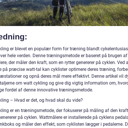
edning:
kling er blevet en populær form for træning blandt cykelentusias
 over hele verden. Denne træningsmetode er baseret på brugen af
re, der måler den kraft, som en rytter genererer på cyklen. Ved 
 på præcise watt-tal kan cyklister optimere deres træning, forbe
ræstationer og opnå deres mål mere effektivt. Denne artikel vil 
etaljerne om watt cykling og give dig vigtig information om, hvo
ge fordel af denne innovative træningsmetode.
kling – Hvad er det, og hvad skal du vide?
kling er en træningsmetode, der fokuserer på måling af den kraft
 genererer på cyklen. Wattmålere er installerede på cyklens peda
ankboks og måler den effekt, som cyklisten lægger i pedalerne. D