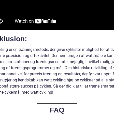
klusion:
ling er en træningsmetode, der giver cyklister mulighed for at t
rre præcision og effektivitet. Gennem brugen af wattmålere kan 
res præstationer og træningsresultater nøjagtigt, hvilket muligg
ing af træningsprogrammer og mål. Den historiske udvikling af 
har banet vej for præcis træning og resultater, der før var uhørt.
rktøjer og kendskab kan watt cykling hjælpe cyklister på alle ni
pnå større succes på cyklen. Så gør dig klar til at træne smarte
ne cykelmål med watt cykling!
FAQ