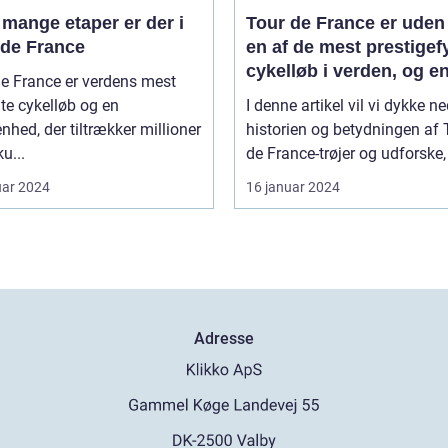
mange etaper er der i
Tour de France er uden 
 de France
en af de mest prestigef
cykelløb i verden, og en
e France er verdens mest
de mest genkendelige 
te cykelløb og en
I denne artikel vil vi dykke ne
ikoniske elementer ved
nhed, der tiltrækker millioner
historien og betydningen af 
løb er de farverige trøje
ku...
de France-trøjer og udforske, 
som rytterne bærer
uar 2024
16 januar 2024
Adresse