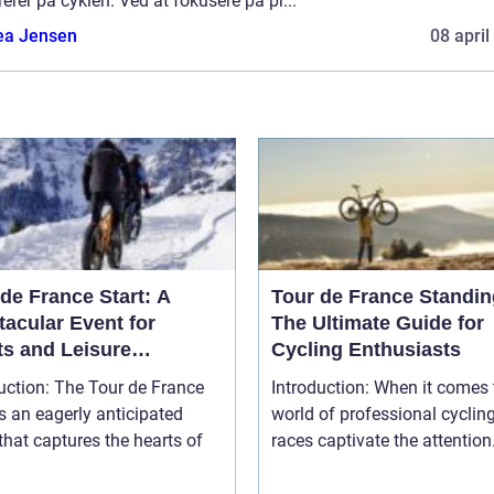
erer på cyklen. Ved at fokusere på pr...
ea Jensen
08 april
de France Start: A
Tour de France Standin
tacular Event for
The Ultimate Guide for
ts and Leisure
Cycling Enthusiasts
usiasts
uction: The Tour de France
Introduction: When it comes to the
is an eagerly anticipated
world of professional cyclin
that captures the hearts of
races captivate the attention.