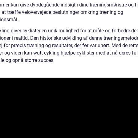
mer kan give dybdegående indsigt i dine træningsmønstre og 
 at træffe velovervejede beslutninger omkring træning og
ionsmål.
ling giver cyklister en unik mulighed for at måle og forbedre de
ioner i realtid. Den historiske udvikling af denne træningsmetod
j for præcis træning og resultater, der før var uhørt. Med de rett
er og viden kan watt cykling hjælpe cyklister med at nå deres fu
ale og opnå større succes.