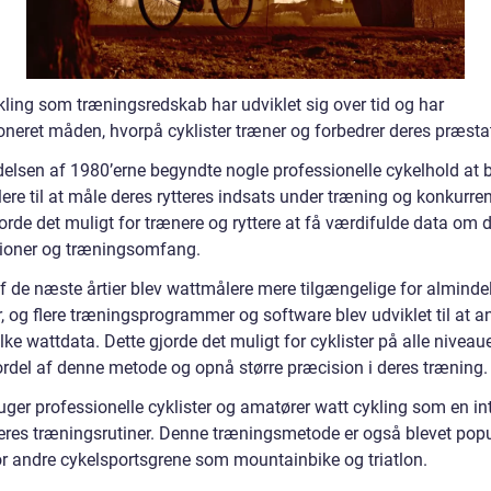
kling som træningsredskab har udviklet sig over tid og har
oneret måden, hvorpå cyklister træner og forbedrer deres præstat
delsen af 1980’erne begyndte nogle professionelle cykelhold at 
ere til at måle deres rytteres indsats under træning og konkurre
orde det muligt for trænere og ryttere at få værdifulde data om 
ioner og træningsomfang.
af de næste årtier blev wattmålere mere tilgængelige for alminde
r, og flere træningsprogrammer og software blev udviklet til at a
lke wattdata. Dette gjorde det muligt for cyklister på alle niveaue
ordel af denne metode og opnå større præcision i deres træning.
uger professionelle cyklister og amatører watt cykling som en in
deres træningsrutiner. Denne træningsmetode er også blevet pop
or andre cykelsportsgrene som mountainbike og triatlon.