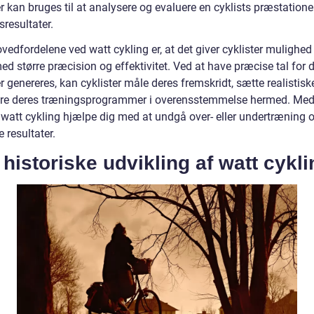
 kan bruges til at analysere og evaluere en cyklists præstatione
resultater.
vedfordelene ved watt cykling er, at det giver cyklister mulighed 
d større præcision og effektivitet. Ved at have præcise tal for 
er genereres, kan cyklister måle deres fremskridt, sætte realistis
ere deres træningsprogrammer i overensstemmelse hermed. Med
 watt cykling hjælpe dig med at undgå over- eller undertræning 
 resultater.
historiske udvikling af watt cykli