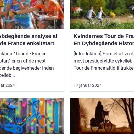
ybdegående analyse af
Kvindernes Tour de Fra
de France enkeltstart
En Dybdegående Histor
uktion "Tour de France
[Introduktion] Som et af ver
start" er en af de mest
mest prestigefyldte cykelløb
ende begivenheder inden
Tour de France altid tiltrukket
elløb...
uar 2024
17 januar 2024