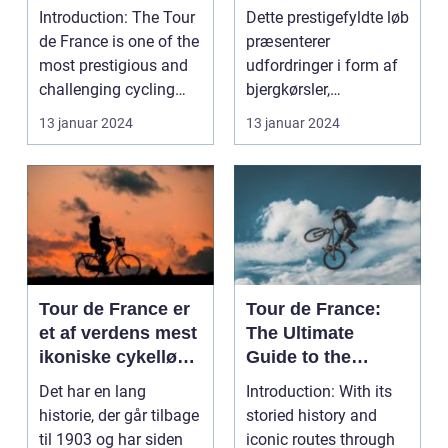
Enthusiasts
over 21 etaper og
Introduction: The Tour
Dette prestigefyldte løb
tiltrækker millioner
de France is one of the
præsenterer
af seere fra hele
most prestigious and
udfordringer i form af
verden
challenging cycling
bjergkørsler,
races in the...
sprintetaper og
13 januar 2024
13 januar 2024
enkeltstar...
Tour de France er
Tour de France:
et af verdens mest
The Ultimate
ikoniske cykelløb,
Guide to the
der tiltrækker
Worlds Greatest
Det har en lang
Introduction: With its
millioner af
Cycling Event
historie, der går tilbage
storied history and
tilskuere hvert år
til 1903 og har siden
iconic routes through