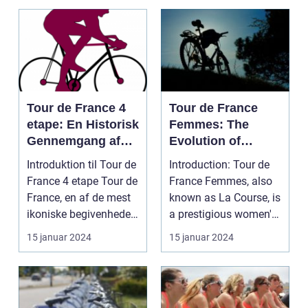
som rytterne
bærer
Tour de France 4
Tour de France
etape: En Historisk
Femmes: The
Gennemgang af
Evolution of
Den
Womens Cycling
Introduktion til Tour de
Introduction: Tour de
Betydningsfulde
France 4 etape Tour de
France Femmes, also
Etape
France, en af de mest
known as La Course, is
ikoniske begivenheder
a prestigious women's
inden f...
cycling race ...
15 januar 2024
15 januar 2024