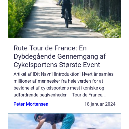
Rute Tour de France: En
Dybdegående Gennemgang af
Cykelsportens Største Event
Artikel af [Dit Navn] [Introduktion] Hvert år samles
millioner af mennesker fra hele verden for at
bevidne et af cykelsportens mest ikoniske og
udfordrende begivenheder – Tour de France.
Denne verdensberømte cykelløb har været et fast
Peter Mortensen
18 januar 2024
højdepunk...