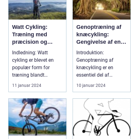
Watt Cykling:
Genoptræning af
Træning med
knæcykling:
præcision og
Gengivelse af en
effektivitet
stærk og stabil
Indledning: Watt
Introduktion:
bevægelse
cykling er blevet en
Genoptræning af
populær form for
knæcykling er en
træning blandt
essentiel del af
cykelentusiaster og
rehabiliteringsprocesse
11 januar 2024
10 januar 2024
atleter ov...
n for person...