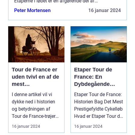
Etaperne i løbet er en afgørende del af
konkurrencen, da de repræsenterer den hårde og
Peter Mortensen
16 januar 2024
fysisk udfordrende rejse...
Tour de France er
Etaper Tour de
uden tvivl en af de
France: En
mest
Dybdegående
prestigefyldte
Historisk
I denne artikel vil vi
Etaper Tour de France:
cykelløb i verden,
Gennemgang og
dykke ned i historien
Historien Bag Det Mest
og en af de mest
Præsentation
og betydningen af
Prestigefyldte Cykelløb
genkendelige og
Tour de France-trøjer
Hvad er Etaper Tour de
ikoniske elementer
og udforske, hv...
Fran...
16 januar 2024
16 januar 2024
ved dette løb er de
farverige trøjer,