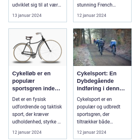
udviklet sig til at være
stunning French
en af de me...
landscapes, the To...
13 januar 2024
12 januar 2024
Cykelløb er en
Cykelsport: En
populær
Dybdegående
sportsgren inden
Indføring i denne
for vejcykling,
Spændende
Det er en fysisk
Cykelsport er en
hvor ryttere
Verden
udfordrende og taktisk
populær og udbredt
konkurrerer mod
sport, der kræver
sportsgren, der
hinanden på
udholdenhed, styrke og
tiltrækker både
landeveje
strategisk tænkning...
profesionelle atleter og
12 januar 2024
12 januar 2024
motioni...