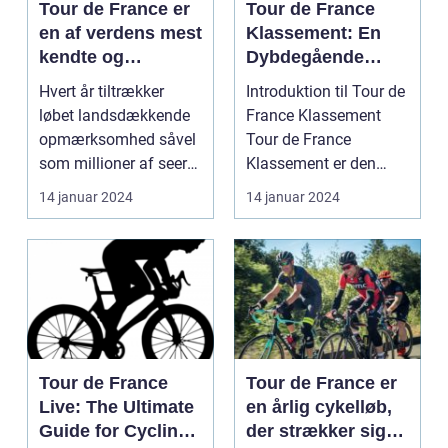
Tour de France er
Tour de France
en af verdens mest
Klassement: En
kendte og
Dybdegående
prestigefyldte
Oversigt og
Hvert år tiltrækker
Introduktion til Tour de
cykelløb, og
Historisk
løbet landsdækkende
France Klassement
vindernes
Gennemgang
opmærksomhed såvel
Tour de France
præstationer er
som millioner af seere
Klassement er den
noget, der altid
både på TV og lang...
officielle rangering af...
14 januar 2024
14 januar 2024
vækker stor
interesse
Tour de France
Tour de France er
Live: The Ultimate
en årlig cykelløb,
Guide for Cycling
der strækker sig