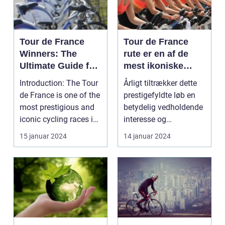
Tour de France
Tour de France
Winners: The
rute er en af de
Ultimate Guide for
mest ikoniske
Sports and
cykelløb i verden
Introduction: The Tour
Årligt tiltrækker dette
Cycling
de France is one of the
prestigefyldte løb en
Enthusiasts
most prestigious and
betydelig vedholdende
iconic cycling races in
interesse og
the worl...
opmærksomhed fra
15 januar 2024
14 januar 2024
sp...