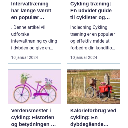
Intervaltræning
Cykling træning:
har længe været
En udvidet guide
en populær
til cyklister og
træningsmetode
træningsentusiast
. Denne artikel vil
Indledning Cykling
indenfor cykling,
er
udforske
træning er en populær
da det er en
intervaltræning cykling
og effektiv måde at
effektiv måde at
i dybden og give en
forbedre din kondition,
forbedre
omfattende oversigt
styrke og udho...
10 januar 2024
10 januar 2024
kondition, styrke
over, h...
og udholdenhed
på
Verdensmester i
Kalorieforbrug ved
cykling: Historien
cykling: En
og betydningen af
dybdegående