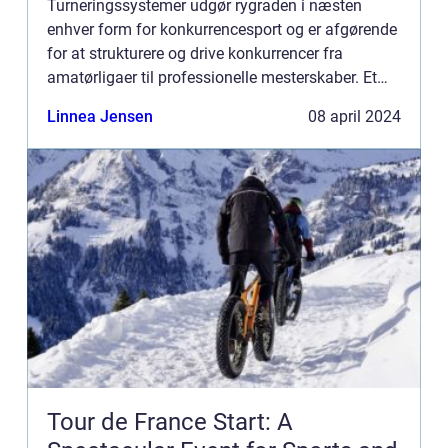
Turneringssystemer udgør rygraden i næsten
enhver form for konkurrencesport og er afgørende
for at strukturere og drive konkurrencer fra
amatørligaer til professionelle mesterskaber. Et
velorganiseret turneringssystem sikrer ikke bare
Linnea Jensen
08 april 2024
retfærdig spil ...
Tour de France Start: A