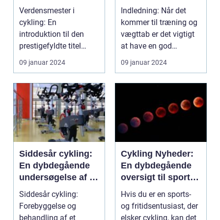
det prestigefyldte
analyse
Verdensmester i
Indledning: Når det
cykling: En
kommer til træning og
introduktion til den
vægttab er det vigtigt
prestigefyldte titel
at have en god
Hvad er verdensmester
forståelse af, hvord...
09 januar 2024
09 januar 2024
i cykl...
Siddesår cykling:
Cykling Nyheder:
En dybdegående
En dybdegående
undersøgelse af et
oversigt til sports-
udbredt problem
og
Siddesår cykling:
Hvis du er en sports-
fritidsentusiaster
Forebyggelse og
og fritidsentusiast, der
behandling af et
elsker cykling, kan det