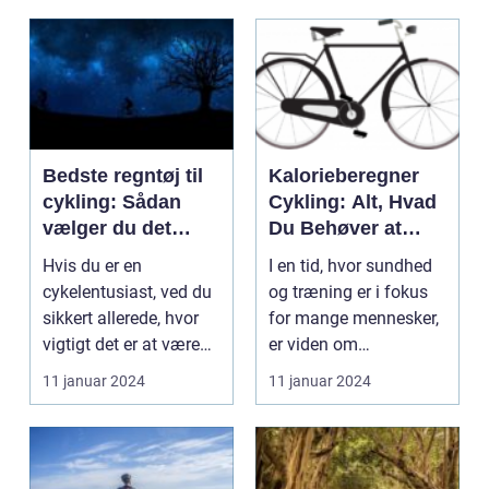
Bedste regntøj til
Kalorieberegner
cykling: Sådan
Cykling: Alt, Hvad
vælger du det
Du Behøver at
perfekte udstyr
Vide
Hvis du er en
I en tid, hvor sundhed
cykelentusiast, ved du
og træning er i fokus
sikkert allerede, hvor
for mange mennesker,
vigtigt det er at være
er viden om
godt forberedt, n...
kalorieforbrænding og
11 januar 2024
11 januar 2024
...