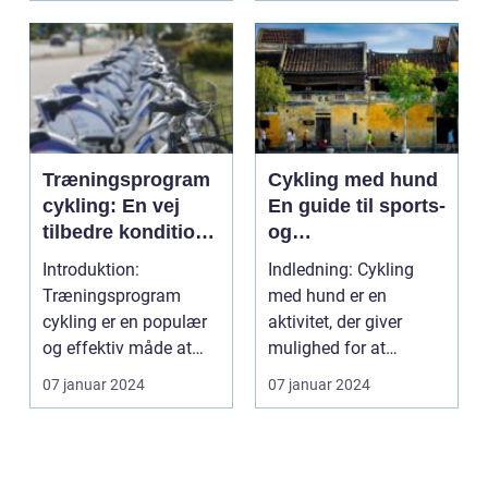
Træningsprogram
Cykling med hund
cykling: En vej
En guide til sports-
tilbedre kondition
og
og styrke på to
fritidsentusiaster
Introduktion:
Indledning: Cykling
hjul
Træningsprogram
med hund er en
cykling er en populær
aktivitet, der giver
og effektiv måde at
mulighed for at
forbedre kondition,
kombinere motion og
07 januar 2024
07 januar 2024
styrke o...
samvær m...