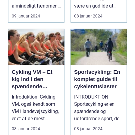
almindeligt fænomen
være en god idé at
Introduktion: Siddesår
følge med ...
09 januar 2024
08 januar 2024
cykli...
Cykling VM – Et
Sportscykling: En
kig ind i den
komplet guide til
spændende
cykelentusiaster
verden af
Introduktion: Cykling
INTRODUKTION
professionel
VM, også kendt som
Sportscykling er en
cykling
VM i landevejscykling,
spændende og
er et af de mest
udfordrende sport, der
prestigefyldte arra...
tiltrækker et bredt
08 januar 2024
08 januar 2024
spektrum af...